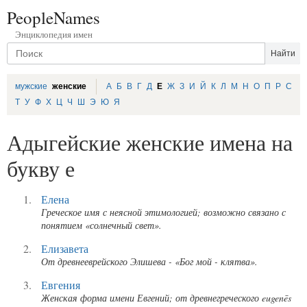
PeopleNames
Энциклопедия имен
мужские
женские
А
Б
В
Г
Д
Е
Ж
З
И
Й
К
Л
М
Н
О
П
Р
С
Т
У
Ф
Х
Ц
Ч
Ш
Э
Ю
Я
Адыгейские женские имена на
букву е
Елена
Греческое имя с неясной этимологией; возможно связано с
понятием «солнечный свет».
Елизавета
От древнееврейского Элишева - «Бог мой - клятва».
Евгения
Женская форма имени Евгений; от древнегреческого eugenēs