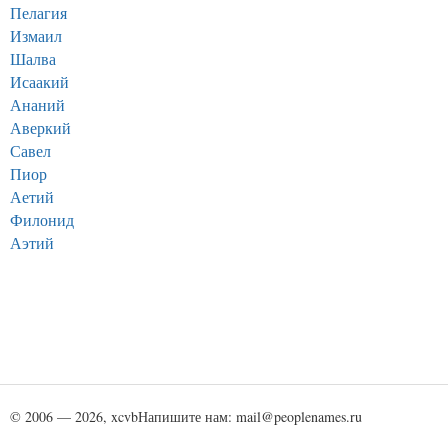
Пелагия
Измаил
Шалва
Исаакий
Ананий
Аверкий
Савел
Пиор
Аетий
Филонид
Аэтий
© 2006 — 2026, xcvb
Напишите нам: mail@peoplenames.ru