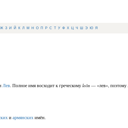
Ж
З
И
Й
К
Л
М
Н
О
П
Р
С
Т
У
Ф
Х
Ц
Ч
Ш
Э
Ю
Я
ни
Лев
. Полное имя восходит к греческому
leōn
— «лев», поэтому 
ских
и
армянских
имён.