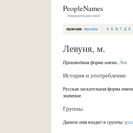
PeopleNames
Энциклопедия имен
мужские
женские
А
Б
В
Г
Д
Е
Левуня, м.
Производная форма имени:
Лев
История и употребление
Русская ласкательная форма име
значение.
Группы
Данное имя входит в группы:
рус